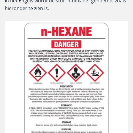
In het Engels wordt de stof "n-hexane" genoemd, zoals
hieronder te zien is.