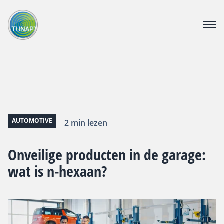
PRODUCTEN
DOWNLOAD CENTER
CATALOGUS
OVER TUNAP
CONTACT
AUTOMOTIVE
2 min lezen
VACATURE
Onveilige producten in de garage:
wat is n-hexaan?
Webshop voor bedrijven
Voor consumenten