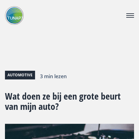
PRODUCTEN
DOWNLOAD CENTER
CATALOGUS
OVER TUNAP
CONTACT
AUTOMOTIVE
3 min lezen
VACATURE
Wat doen ze bij een grote beurt
van mijn auto?
Webshop voor bedrijven
Voor consumenten