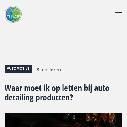
PRODUCTEN
DOWNLOAD CENTER
CATALOGUS
OVER TUNAP
CONTACT
AUTOMOTIVE
3 min lezen
VACATURE
Waar moet ik op letten bij auto
detailing producten?
Webshop voor bedrijven
Voor consumenten