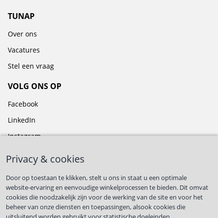
TUNAP
Over ons
Vacatures
Stel een vraag
VOLG ONS OP
Facebook
LinkedIn
Instagram
BLIJF OP DE HOOGTE
Privacy & cookies
Door op toestaan te klikken, stelt u ons in staat u een optimale
website-ervaring en eenvoudige winkelprocessen te bieden. Dit omvat
cookies die noodzakelijk zijn voor de werking van de site en voor het
beheer van onze diensten en toepassingen, alsook cookies die
First name
*
uitsluitend worden gebruikt voor statistische doeleinden,